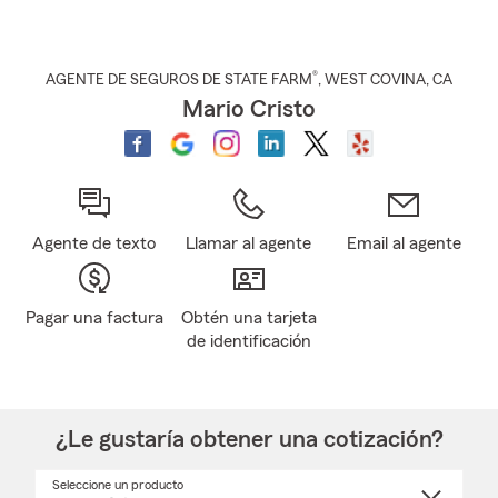
®
AGENTE DE SEGUROS DE STATE FARM
,
WEST COVINA
, CA
Mario Cristo
Agente de texto
Llamar al agente
Email al agente
Pagar una factura
Obtén una tarjeta
de identificación
¿Le gustaría obtener una cotización?
Seleccione un producto
Seleccione