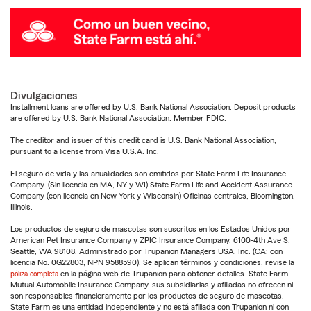
Divulgaciones
Installment loans are offered by U.S. Bank National Association. Deposit products
are offered by U.S. Bank National Association. Member FDIC.
The creditor and issuer of this credit card is U.S. Bank National Association,
pursuant to a license from Visa U.S.A. Inc.
El seguro de vida y las anualidades son emitidos por State Farm Life Insurance
Company. (Sin licencia en MA, NY y WI) State Farm Life and Accident Assurance
Company (con licencia en New York y Wisconsin) Oficinas centrales, Bloomington,
Illinois.
Los productos de seguro de mascotas son suscritos en los Estados Unidos por
American Pet Insurance Company y ZPIC Insurance Company, 6100-4th Ave S,
Seattle, WA 98108. Administrado por Trupanion Managers USA, Inc. (CA: con
licencia No. 0G22803, NPN 9588590). Se aplican términos y condiciones, revise la
póliza completa
en la página web de Trupanion para obtener detalles. State Farm
Mutual Automobile Insurance Company, sus subsidiarias y afiliadas no ofrecen ni
son responsables financieramente por los productos de seguro de mascotas.
State Farm es una entidad independiente y no está afiliada con Trupanion ni con