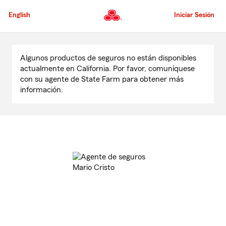
Pasar
al
English
Iniciar Sesión
contenido
principal
Comienzo
del
Algunos productos de seguros no están disponibles
contenido
actualmente en California. Por favor, comuníquese
principal
con su agente de State Farm para obtener más
información.