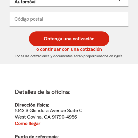
un
nombre
de
producto
del
Código postal
Ingresa
Ingresa
_____
menú
un
un
desplegable
código
código
postal
postal
Obtenga una cotización
de
de
5
5
o continuar con una cotización
dígitos
dígitos
Todas las cotizaciones y documentos serán proporcionados en inglés.
Detalles de la oficina:
Dirección física:
1043 S Glendora Avenue Suite C
West Covina
,
CA
91790-4956
Cómo llegar
Punto de referencia: