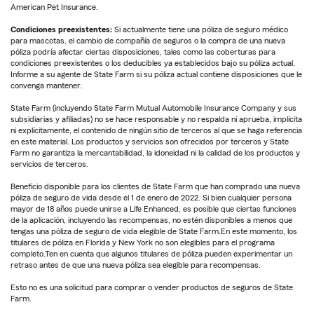
American Pet Insurance.
Condiciones preexistentes:
Si actualmente tiene una póliza de seguro médico
para mascotas, el cambio de compañía de seguros o la compra de una nueva
póliza podría afectar ciertas disposiciones, tales como las coberturas para
condiciones preexistentes o los deducibles ya establecidos bajo su póliza actual.
Informe a su agente de State Farm si su póliza actual contiene disposiciones que le
convenga mantener.
State Farm (incluyendo State Farm Mutual Automobile Insurance Company y sus
subsidiarias y afiliadas) no se hace responsable y no respalda ni aprueba, implícita
ni explícitamente, el contenido de ningún sitio de terceros al que se haga referencia
en este material. Los productos y servicios son ofrecidos por terceros y State
Farm no garantiza la mercantabilidad, la idoneidad ni la calidad de los productos y
servicios de terceros.
Beneficio disponible para los clientes de State Farm que han comprado una nueva
póliza de seguro de vida desde el 1 de enero de 2022. Si bien cualquier persona
mayor de 18 años puede unirse a Life Enhanced, es posible que ciertas funciones
de la aplicación, incluyendo las recompensas, no estén disponibles a menos que
tengas una póliza de seguro de vida elegible de State Farm.En este momento, los
titulares de póliza en Florida y New York no son elegibles para el programa
completo.Ten en cuenta que algunos titulares de póliza pueden experimentar un
retraso antes de que una nueva póliza sea elegible para recompensas.
Esto no es una solicitud para comprar o vender productos de seguros de State
Farm.