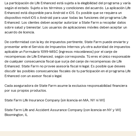
La participación de Life Enhanced está sujeta a la elegibilidad del programa y varía
según el estado. Sujeto a los términos y condiciones del acuerdo. La aplicación Life
Enhanced está disponible para Android e iOS. Es posible que se requiera un
dispositivo móvil iOS o Android para usar todas las funciones del programa Life
Enhanced. Los clientes deben aceptar autorizar a State Farm a recopilar datos
sobre salud y bienestar. Los usuarios de aplicaciones móviles deben aceptar un
acuerdo de licencia.
De conformidad con la ley de impuestos pertinente, State Farm puede enviarte y
presentar ante el Servicio de Impuestos Internos y/u otra autoridad de impuestos
aplicable un Formulario 1099-MISC (ingresos misceláneos) por el canje de
recompensas de Life Enhanced, según corresponda. Tú eres el único responsable
de cualquier consecuencia fiscal que surja del canje de recompensas de Life
Enhanced. State Farm no provee asesoría fiscal ni legal. Es posible que desees
discutir las posibles consecuencias fiscales de tu participación en el programa Life
Enhanced con un asesor fiscal o legal.
Cada aseguradora de State Farm asume la exclusiva responsabilidad financiera
por sus propios productos.
State Farm Life Insurance Company (sin licencia en MA, NY ni WI)
State Farm Life and Accident Assurance Company (con licencia en NY y WI)
Bloomington, IL